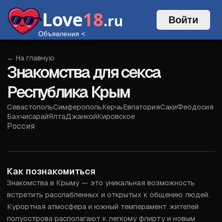
Love
18
.ru
Войти
Объявления
<
← На главную
Знакомства для секса
Республика Крым
Севастополь
Симферополь
Керчь
Евпатория
Саки
Феодосия
Бахчисарай
Ялта
Джанкой
Кировское
Россия
Войти
Как познакомиться
Знакомства в Крыму — это уникальная возможность 
встретить расслабленных и открытых к общению людей. 
Курортная атмосфера и южный темперамент жителей 
полуострова располагают к легкому флирту и новым 