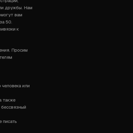
страции, 
ли дружбы. Нам 
могут вам 
а 50. 
ивязки к 
ения. Просим 
телям 
 человека или 
 также 
 бессвязный 
 писать 