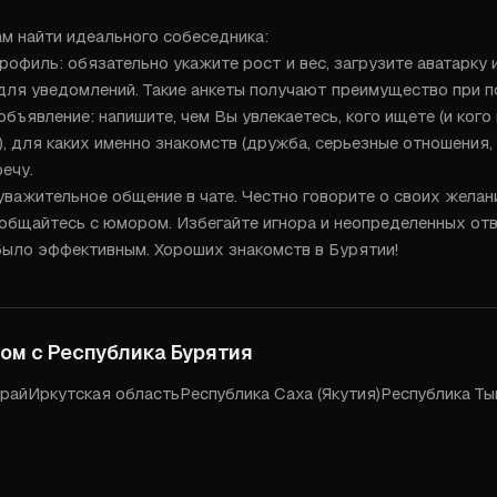
м найти идеального собеседника:

рофиль: обязательно укажите рост и вес, загрузите аватарку и
для уведомлений. Такие анкеты получают преимущество при по
бъявление: напишите, чем Вы увлекаетесь, кого ищете (и кого 
, для каких именно знакомств (дружба, серьезные отношения, в
ечу.

уважительное общение в чате. Честно говорите о своих желани
общайтесь с юмором. Избегайте игнора и неопределенных отве
ыло эффективным. Хороших знакомств в Бурятии!
дом с
Республика Бурятия
край
Иркутская область
Республика Саха (Якутия)
Республика Ты