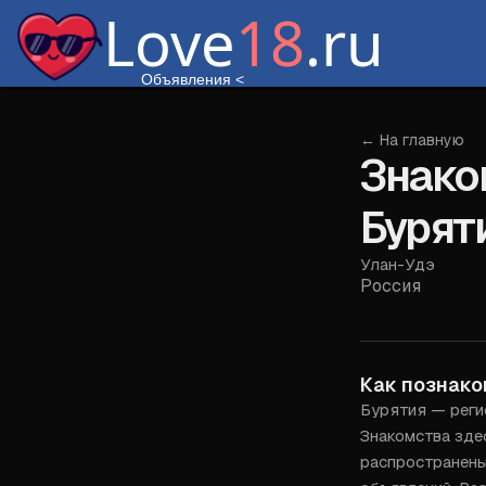
Love
18
.ru
Объявления
<
← На главную
Знако
Бурят
Улан-Удэ
Россия
Как познако
Бурятия — регио
Знакомства здес
распространены 