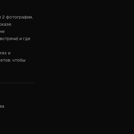
 2 фотографии, 
казе.

не 
стречи) и где 
ях и 
тов, чтобы 
ва