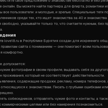
местите свое предложение о знакомстве бесплатно и без реги
е онлайн. Вы можете найти партнера для флирта, романтики и
 все пользователи: и молодые, и зрелые. Специальные теги по
енников среди тех, кто ищет знакомства за 40 и знакомства з
 свободно, указывайте только то, что считаете нужным, без пр
а.
ведения
в love18.ru в Республике Бурятия создан для искреннего общ
к правилам сайта с пониманием — они помогают всем пользова
я комфортно.

е допускается:

чужие фотографии в своем профиле, выдавать себя за другого
н проживания, который не соответствует действительности.

ъявления, содержащие продажи, рекламу, номера телефонов, а
 относящуюся к знакомствам. Писать с грубыми ошибками или
рещено.

лять собеседников, отправлять чужие фото и контакты, а также
с коммерческими целями или без намерения познакомиться.
