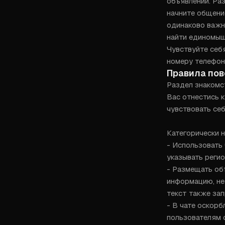
объявлений. Раз
начните общени
одинаково важны
найти единомышл
Чувствуйте себя
номеру телефон
Правила по
Раздел знакомст
Вас отнестись 
чувствовать себ
Категорически н
- Использовать 
указывать регио
- Размещать об
информацию, не
текст также зап
- В чате оскорб
пользователям 