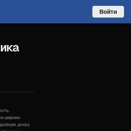
Войти
лика
сть. 
е широко 
удобную доску 