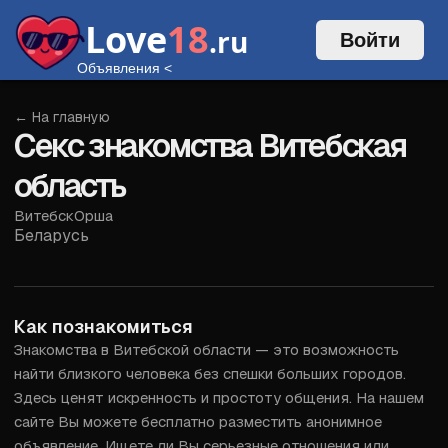
Love
18
.ru
Войти
Объявления
<
← На главную
Секс знакомства Витебская
область
Витебск
Орша
Беларусь
Войти
Как познакомиться
Знакомства в Витебской области — это возможность 
найти близкого человека без спешки больших городов. 
Здесь ценят искренность и простоту общения. На нашем 
сайте Вы можете бесплатно разместить анонимное 
объявление. Ищете ли Вы серьезные отношения или 