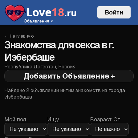
Love
18
.ru
Войти
Объявления
<
← На главную
Знакомства для секса в г.
Избербаше
Республика Дагестан
,
Россия
Добавить Объявление +
Войти
Найдено
2
объявлений интим знакомств из города
Избербаша
Мой пол
Ищу
Возраст От