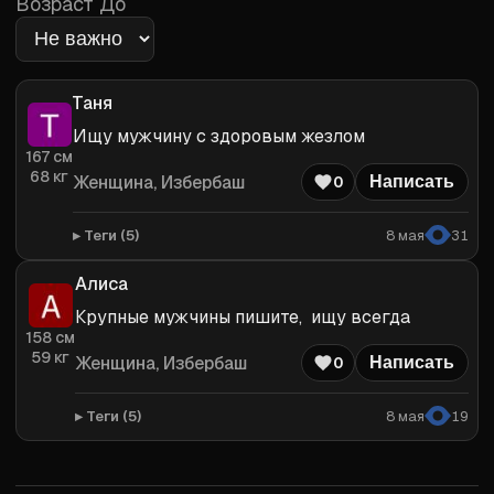
Возраст До
Таня
Ищу мужчину с здоровым жезлом
167
см
68
кг
Женщина
, Избербаш
0
Написать
Теги (
5
)
8 мая
31
Алиса
Крупные мужчины пишите,  ищу всегда
158
см
59
кг
Женщина
, Избербаш
0
Написать
Теги (
5
)
8 мая
19