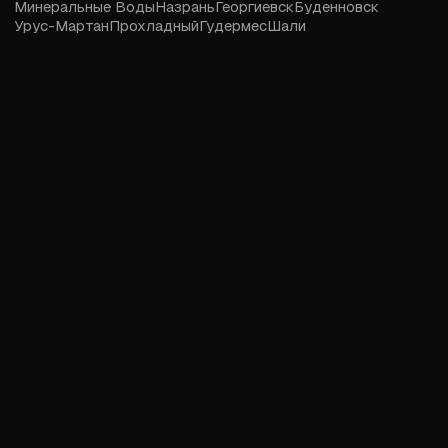
Минеральные Воды
Назрань
Георгиевск
Буденновск
Урус-Мартан
Прохладный
Гудермес
Шали
2026 © Love18.ru — сайт знакомств, дружбы и встреч для
лиц, достигших 18-ти лет.