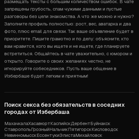
размещать тексты с большим количеством ошибок. В чате 
запрещены грубость, спам чужими данными и пустые 
разговоры без цели знакомства. А что же можно и нужно? 
Заполните профиль полностью: рост, вес, аватарка и два 
фото, плюс email для связи. Так ваше объявление будет в 
приоритете. Пишите грамотно и по делу: объясните, кто 
вам нравится, кого вы ищете и не ищете, где планируете 
встретиться. Общайтесь в чате уважительно, с юмором и 
открыто. Говорите о своих желаниях честно, не 
игнорируйте собеседников. Пусть ваше общение в 
Избербаше будет легким и приятным!
Поиск секса без обязательств в соседних
городах от
Избербаша
Махачкала
Хасавюрт
Каспийск
Дербент
Буйнакск
Ставрополь
Грозный
Нальчик
Пятигорск
Кисловодск
Невинномысск
Ессентуки
Элиста
Михайловск