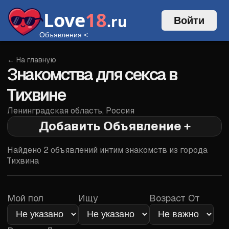
Love
18
.ru
Войти
Объявления
<
← На главную
Знакомства для секса в
Тихвине
Ленинградская область
,
Россия
Добавить Объявление +
Войти
Найдено
2
объявлений интим знакомств из города
Тихвина
Мой пол
Ищу
Возраст От