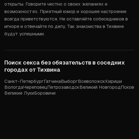
открыты. Говорите честно о своих желаниях и 
возможностях. Приятный юмор и хорошее настроение 
всегда приветствуются. Не оставляйте собеседников в 
игноре и отвечайте по делу. Так знакомства в Тихвине 
будут успешными.
Поиск секса без обязательств в соседних
городах от
Тихвина
Санкт-Петербург
Гатчина
Выборг
Всеволожск
Кириши
Вологда
Череповец
Петрозаводск
Великий Новгород
Псков
Великие Луки
Боровичи