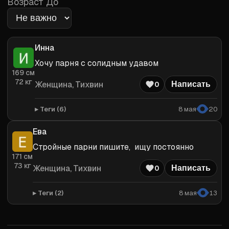
Возраст До
Инна
Хочу парня с солидным удавом
169
см
72
кг
Женщина
, Тихвин
0
Написать
Теги (
6
)
8 мая
20
Ева
Стройные парни пишите,  ищу постоянно
171
см
73
кг
Женщина
, Тихвин
0
Написать
Теги (
2
)
8 мая
13