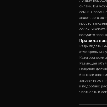
лучшим помощни
онлайн. Вы може
семьи. Особенно
знают, чего хот
просто заполни
собой. Укажите 
получите первы
Правила по
Рады видеть Вас
атмосферы мы у
Категорически з
Размещая объявл
Общение должно
без цели знаком
загрузите хотя 
и подробно: рас
Честность и ле