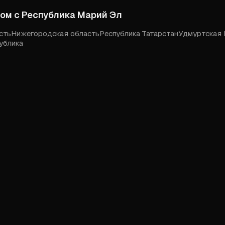
дом с
Республика Марий Эл
сть
Нижегородская область
Республика Татарстан
Удмуртская 
ублика