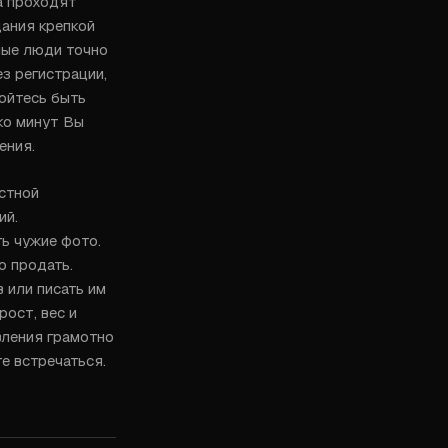
 проходят 
ания крепкой 
лые люди точно 
з регистрации, 
ойтесь быть 
ко минут Вы 
ения.
стной 
й. 
ь чужие фото. 
 продать. 
или писать им 
ост, вес и 
ления грамотно 
е встречаться. 