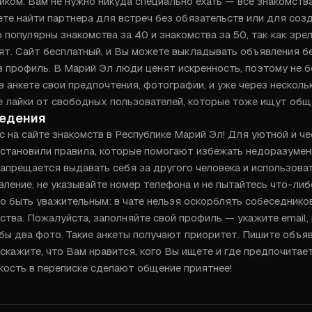
ком. Вам не нужно никуда специально ехать — все знакомства
те найти партнера для встреч без обязательств или для созд
 популярны знакомства за 40 и знакомства за 50, так как зре
ят. Сайт бесплатный, и Вы можете выкладывать объявления бе
в профиль. В Марий Эл люди ценят искренность, поэтому не б
в анкете свои предпочтения, фотографии, и уже через несколь
е лайки от свободных пользователей, которые тоже ищут общ
ведения
 на сайте знакомств в Республике Марий Эл! Для уютной и че
становили правила, которые помогают избежать недоразумени
апрещается выдавать себя за другого человека и использоват
ение, не указывайте номер телефона и не пытайтесь что-либо
 быть уважительным: в чате нельзя оскорблять собеседников 
ства. Пожалуйста, заполняйте свой профиль — укажите email, р
бы два фото. Такие анкеты получают приоритет. Пишите объяв
скажите, что Вам нравится, кого Вы ищете и где предпочитает
гкость в переписке сделают общение приятнее!