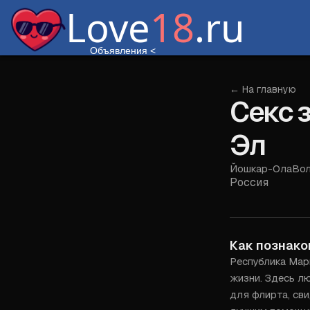
Love
18
.ru
Объявления
<
← На главную
Секс 
Эл
Йошкар-Ола
Во
Россия
Как познако
Республика Мар
жизни. Здесь лю
для флирта, св