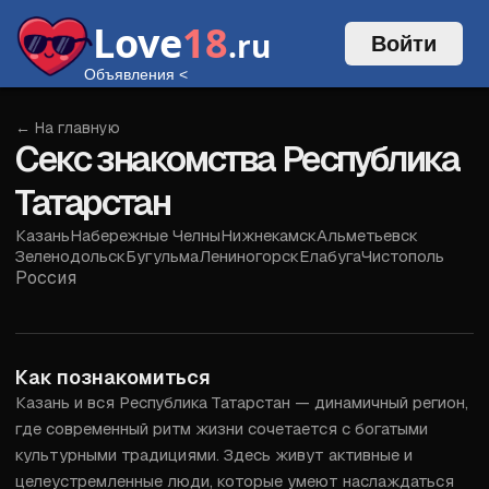
Love
18
.ru
Войти
Объявления
<
← На главную
Секс знакомства Республика
Татарстан
Казань
Набережные Челны
Нижнекамск
Альметьевск
Зеленодольск
Бугульма
Лениногорск
Елабуга
Чистополь
Россия
Войти
Как познакомиться
Казань и вся Республика Татарстан — динамичный регион, 
где современный ритм жизни сочетается с богатыми 
культурными традициями. Здесь живут активные и 
целеустремленные люди, которые умеют наслаждаться 