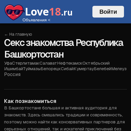
Love
18
.ru
Войти
Объявления
<
← На главную
Секс знакомства Республика
Башкортостан
Уфа
Стерлитамак
Салават
Нефтекамск
Октябрьский
Ишимбай
Туймазы
Белорецк
Сибай
Кумертау
Белебей
Мелеуз
Россия
Войти
Как познакомиться
В Башкортостане большая и активная аудитория для 
знакомств. Здесь смешались традиции и современность, 
поэтому можно найти как консервативных партнеров для 
серьезных отношений, так и искателей приключений без 