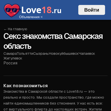
Love
18
.ru
Войти
Объявления
<
← На главную
Секс знакомства Самарская
область
Самара
Тольятти
Сызрань
Новокуйбышевск
Чапаевск
Жигулевск
Россия
Войти
Как познакомиться
Знакомства в Самарской области с Love18.ru — это 
реально и просто. Мы создали пространство, где можно 
найти единомышленников без стеснения. У нас есть все: 
от виртуального флирта до настоящих встреч. Жители 