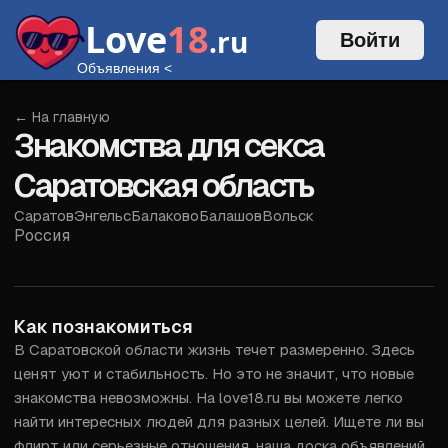
Love
18
.ru
Войти
Объявления
<
← На главную
Знакомства для секса
Саратовская область
Саратов
Энгельс
Балаково
Балашов
Вольск
Россия
Войти
Как познакомиться
В Саратовской области жизнь течет размеренно. Здесь 
ценят уют и стабильность. Но это не значит, что новые 
знакомства невозможны. На love18.ru вы можете легко 
найти интересных людей для разных целей. Ищете ли вы 
флирт или серьезные отношения, наша доска объявлений 