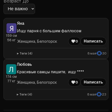
Возраст До
Яна
Ищу парня с большим фаллосом
159
см
56
кг
Женщина
, Белогорск
0
Написать
Теги (
4
)
8 мая
30
Любовь
Красивые самцы пишите,  ищу ****
174
см
77
кг
Женщина
, Белогорск
0
Написать
Теги (
4
)
8 мая
23