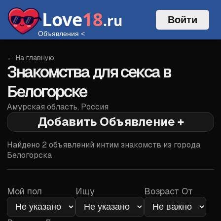
Love
18
.ru
Войти
Объявления
<
← На главную
Знакомства для секса в
Белогорске
Амурская область
,
Россия
Добавить Объявление +
Войти
Найдено
2
объявлений интим знакомств из города
Белогорска
Мой пол
Ищу
Возраст От