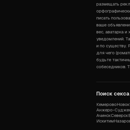
размещать рекла
орфографические
писать пользова
ваше объявление
вес, аватарка и
уведомлений. Т
и по существу. 
для чего (ромат
будьте тактичны
собеседников. 
Поиск секса
Кемерово
Новок
Анжеро-Судже
Ачинск
Северск
Искитим
Назаро