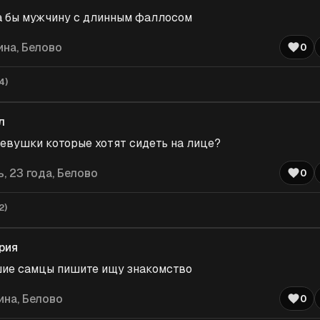
а бы мужчину с длинным фаллосом
ина
, Белово
0
4
)
л
девушки которые хотят сидеть на лице?
ь
, 23 года, Белово
0
2
)
рия
ие самцы пишите ищу знакомство
ина
, Белово
0