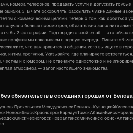
му, номера телефонов, продавать услуги и допускать грубые 
 ошибки. 3. В чате оскорблять, рассылать чужие данные и конт
телям с коммерческими целями. Теперь о том, как добиться ус
 получало больше просмотров, обязательно заполните анкету 
 хотя бы 2 фотографии. Подтвердите свой email — это обязате
акие профили мы показываем в первую очередь. Пишите объявл
Расскажите, что вам нравится в общении, кого вы ищете в город
ика, интим, прогулки). Указывайте, где планируете встретиться
, честны и с юмором. Не отвечайте односложно и не игнорируй
Теплая атмосфера — залог настоящего знакомства.
 без обязательств в соседних городах от
Белова
узнецк
Прокопьевск
Междуреченск
Ленинск-Кузнецкий
Киселев
нск
Новосибирск
Красноярск
Барнаул
Томск
Абакан
Бийск
Нориль
Бердск
Канск
Черногорск
Новоалтайск
Минусинск
Горно-Алтайс
во