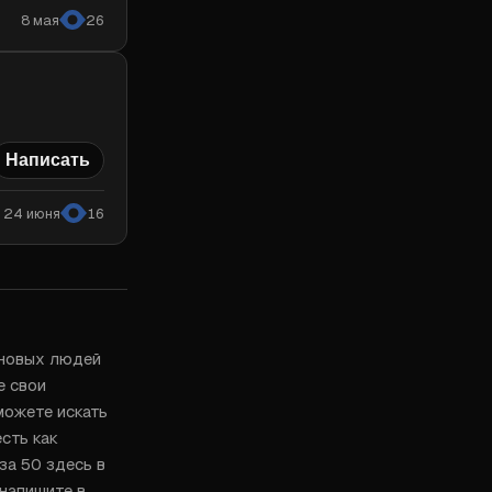
8 мая
26
Написать
24 июня
16
 новых людей 
 свои 
ожете искать 
сть как 
а 50 здесь в 
апишите в 