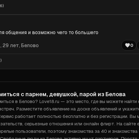
6
)
я общения и возможно чего то большего
ь
, 29 лет, Белово
0
1
)
миться с парнем, девушкой, парой из Белова
иться в Белово? Love18.ru — это место, где вы можете найти
стреч. Разместите объявление на доске объявлений и укажите
ервис работает полностью бесплатно и без регистрации. Вы м
зательств, серьезные отношения или онлайн флирт. На сайте е
зрелые пользователи, поэтому знакомства за 40 и знакомства з
 Свободные люди из Белово активно ищут партнеров. Просто н