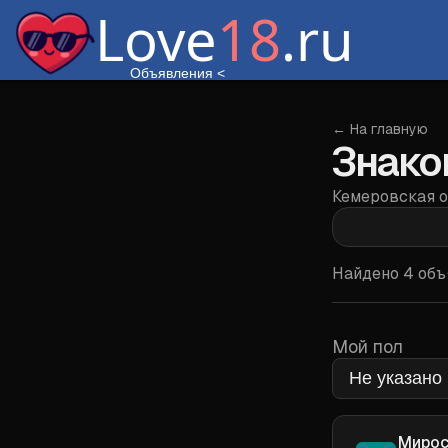
Love
18
.ru
Объявления
<
← На главную
Знаком
Кемеровская о
Найдено
4
объ
Мой пол
Мирос