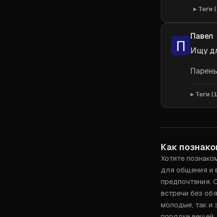
Теги (
Павел
Ищу дл
Парен
Теги (
Как познако
Хотите познаком
для общения и в
предпочтения. С
встречи без обя
молодые, так и 
порядке вещей.