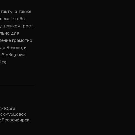
акты, а также 
пеха. Чтобы 
целиком: рост, 
льно для 
ение грамотно 
е Белово, и 
. В общении 
те 
ск
Юрга
ск
Рубцовск
к
Лесосибирск