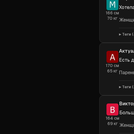
Хотел
166
см
70
кг
Женщ
Теги (
Актуа
Есть 
170
см
65
кг
Парен
Теги (
Викто
Больш
164
см
69
кг
Женщ