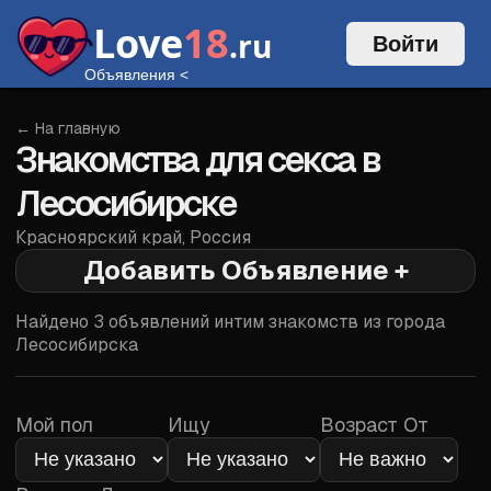
Love
18
.ru
Войти
Объявления
<
← На главную
Знакомства для секса в
Лесосибирске
Красноярский край
,
Россия
Добавить Объявление +
Войти
Найдено
3
объявлений интим знакомств из города
Лесосибирска
Мой пол
Ищу
Возраст От