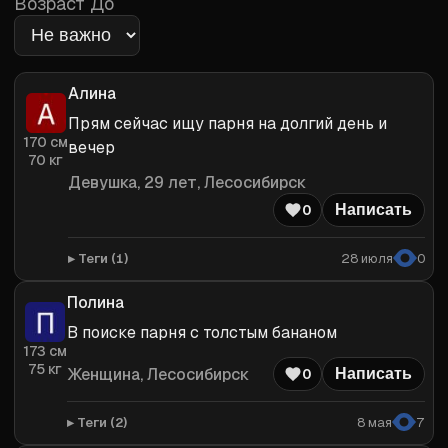
Возраст До
Алина
Прям сейчас ищу парня на долгий день и 
170
см
вечер
70
кг
Девушка
, 29 лет, Лесосибирск
0
Написать
Теги (
1
)
28 июля
0
Полина
В поиске парня с толстым бананом
173
см
75
кг
Женщина
, Лесосибирск
0
Написать
Теги (
2
)
8 мая
7