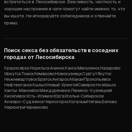
встретиться в Лесосибирске. Вежливость, честность и 
хорошее настроение в чате помогут найти именно то, что 
вы ищете. Не игнорируйте собеседников и отвечайте 
прямо.
Поиск секса без обязательств в соседних
городах от
Лесосибирска
Красноярск
Норильск
Ачинск
Канск
Минусинск
Назарово
Иркутск
Томск
Кемерово
Новокузнецк
Сургут
Якутск
Нижневартовск
Братск
Ангарск
Абакан
Прокопьевск
Нефтеюганск
Кызыл
Новый Уренгой
Северск
Ноябрьск
Ханты-Мансийск
Междуреченск
Ленинск-Кузнецкий
Киселевск
Усть-Илимск
Юрга
Усолье-Сибирское
Анжеро-Судженск
Черногорск
Когалым
Нягань
Белово
Нерюнгри
Черемхово