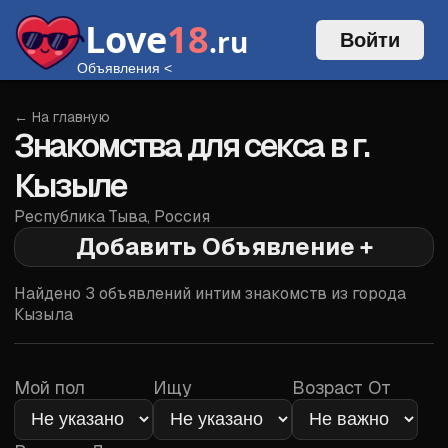
Love
18
.ru
Войти
Объявления
<
← На главную
Знакомства для секса в г.
Кызыле
Республика Тыва
,
Россия
Добавить Объявление +
Войти
Найдено
3
объявлений интим знакомств из города
Кызыла
Мой пол
Ищу
Возраст От