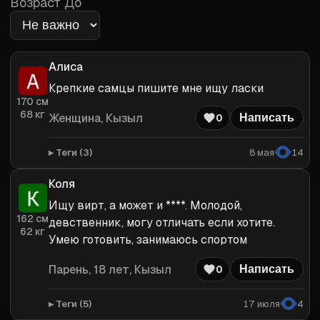
Возраст До
Алиса
Крепкие самцы пишите мне ищу ласки
170
см
68
кг
Женщина
, Кызыл
0
Написать
Теги (
3
)
8 мая
14
Коля
Ищу вирт, а может и ****. Молодой, 
162
см
девственник, могу отличать если хотите. 
62
кг
Умею готовить, занимаюсь спортом
Парень
, 18 лет, Кызыл
0
Написать
Теги (
5
)
17 июля
4