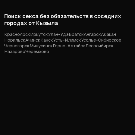
Поиск секса без обязательств в соседних
городах от
Кызыла
Красноярск
Иркутск
Улан-Удэ
Братск
Ангарск
Абакан
Норильск
Ачинск
Канск
Усть-Илимск
Усолье-Сибирское
Черногорск
Минусинск
Горно-Алтайск
Лесосибирск
Назарово
Черемхово