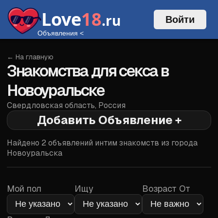
Love
18
.ru
Войти
Объявления
<
← На главную
Знакомства для секса в
Новоуральске
Свердловская область
,
Россия
Добавить Объявление +
Войти
Найдено
2
объявлений интим знакомств из города
Новоуральска
Мой пол
Ищу
Возраст От