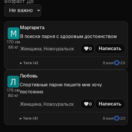
Возраст До
Маргарита
В поиске парня с здоровым достоинством
170
см
66
кг
Женщина
, Новоуральск
0
Написать
Теги (
4
)
8 мая
29
Любовь
Спортивные парни пишите мне хочу 
175
см
постоянно
80
кг
Женщина
, Новоуральск
0
Написать
Теги (
4
)
8 мая
20