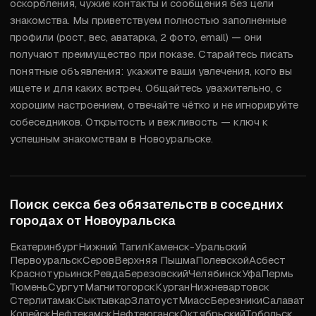
оскорбления, чужие контакты и сообщения без цели 
знакомства. Мы приветствуем полностью заполненные 
профили (рост, вес, аватарка, 2 фото, email) — они 
получают преимущество при показе. Старайтесь писать 
понятные объявления: укажите ваши увлечения, кого вы 
ищете и для каких встреч. Общайтесь уважительно, с 
хорошим настроением, отвечайте чётко и не игнорируйте 
собеседников. Открытость и вежливость — ключ к 
успешным знакомствам в Новоуральске.
Поиск секса без обязательств в соседних
городах от
Новоуральска
Екатеринбург
Нижний Тагил
Каменск-Уральский
Первоуральск
Серов
Верхняя Пышма
Полевской
Асбест
Краснотурьинск
Ревда
Березовский
Челябинск
Уфа
Пермь
Тюмень
Сургут
Магнитогорск
Курган
Нижневартовск
Стерлитамак
Сыктывкар
Златоуст
Миасс
Березники
Салават
Копейск
Нефтекамск
Нефтеюганск
Октябрьский
Тобольск