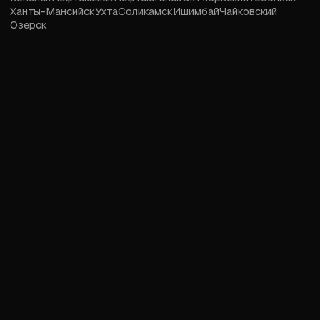
Ханты-Мансийск
Ухта
Соликамск
Ишимбай
Чайковский
Озерск
2026 © Love18.ru — сайт знакомств, дружбы и встреч для