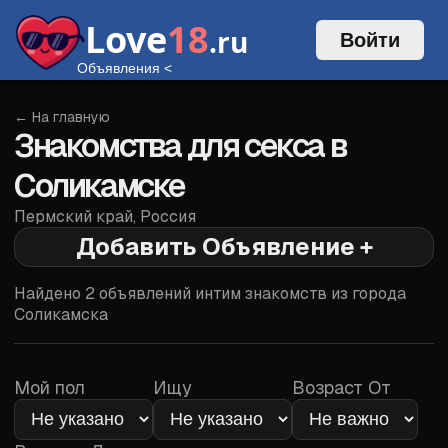
Love
18
.ru
Войти
Объявления
<
← На главную
Знакомства для секса в
Соликамске
Пермский край
,
Россия
Добавить Объявление +
Войти
Найдено
2
объявлений интим знакомств из города
Соликамска
Мой пол
Ищу
Возраст От