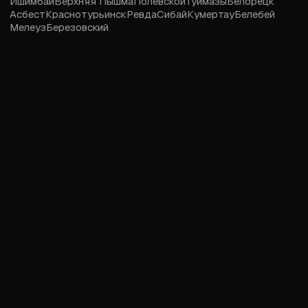
Ишимбай
Верхняя Пышма
Полевской
Туймазы
Белорецк
Асбест
Краснотурьинск
Ревда
Сибай
Кумертау
Белебей
Мелеуз
Березовский
2026 © Love18.ru — сайт знакомств, дружбы и встреч для