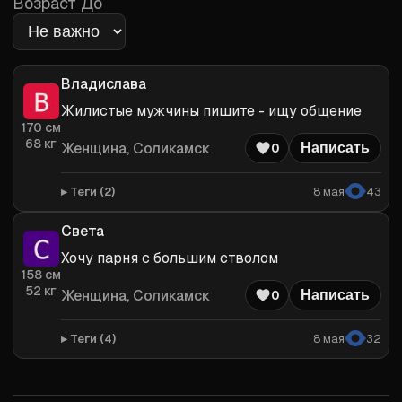
Возраст До
Владислава
Жилистые мужчины пишите - ищу общение
170
см
68
кг
Женщина
, Соликамск
0
Написать
Теги (
2
)
8 мая
43
Света
Хочу парня с большим стволом
158
см
52
кг
Женщина
, Соликамск
0
Написать
Теги (
4
)
8 мая
32