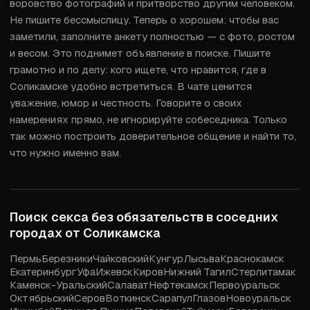
воровство фотографий и притворство другим человеком. 
Не пишите бессмыслицу. Теперь о хорошем: чтобы вас 
заметили, заполните анкету полностью — с фото, ростом 
и весом. Это поднимет объявление в поиске. Пишите 
грамотно и по делу: кого ищете, что нравится, где в 
Соликамске удобно встретиться. В чате ценится 
уважение, юмор и честность. Говорите о своих 
намерениях прямо, не игнорируйте собеседника. Только 
так можно построить доверительное общение и найти то, 
что нужно именно вам.
Поиск секса без обязательств в соседних
городах от
Соликамска
Пермь
Березники
Чайковский
Кунгур
Лысьва
Краснокамск
Екатеринбург
Уфа
Ижевск
Киров
Нижний Тагил
Стерлитамак
Каменск-Уральский
Салават
Нефтекамск
Первоуральск
Октябрьский
Серов
Воткинск
Сарапул
Глазов
Новоуральск